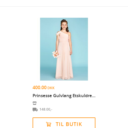
400.00
DKK
Prinsesse Gulvlang Etskuldret Chiffon Junior brude...
148.00,-
TIL BUTIK