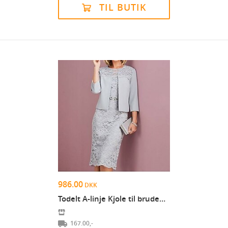
TIL BUTIK
986.00
DKK
Todelt A-linje Kjole til brudens mor Høj halset Kn...
167.00,-