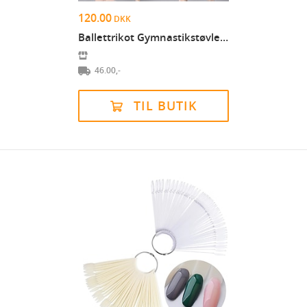
120.00
DKK
Ballettrikot Gymnastikstøvler Dame Bodysuit Bomuld...
46.00,-
TIL BUTIK