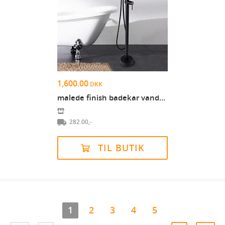
1,600.00
DKK
malede finish badekar vandhane, sort fritstående t...
282.00,-
TIL BUTIK
1
2
3
4
5