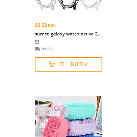
96.00
DKK
surace galaxy watch active 2 etui 44mm, bling ramm...
55.00,-
TIL BUTIK