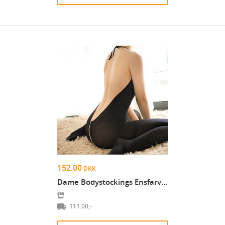
152.00
DKK
Dame Bodystockings Ensfarvet Sexet POLY Sort / Str...
111.00,-