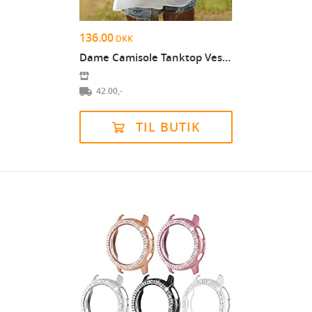
136.00
DKK
Dame Camisole Tanktop Vest Hvid Vanlig Trykt mønst...
42.00,-
TIL BUTIK