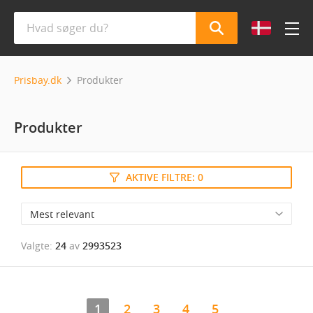
Prisbay.dk
Produkter
Produkter
AKTIVE FILTRE:
0
Valgte:
24
av
2993523
1
2
3
4
5