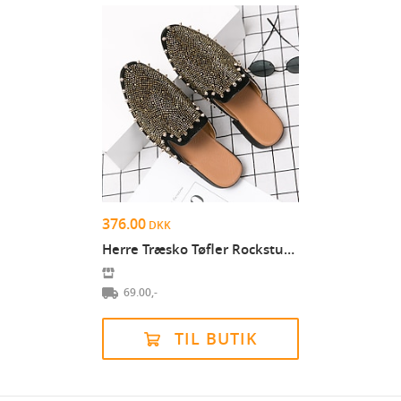
376.00
DKK
Herre Træsko Tøfler Rockstud Sko Afslappet Daglig...
69.00,-
TIL BUTIK