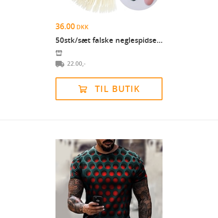
36.00
DKK
50stk/sæt falske neglespidser fanform fuldkort run...
22.00,-
TIL BUTIK