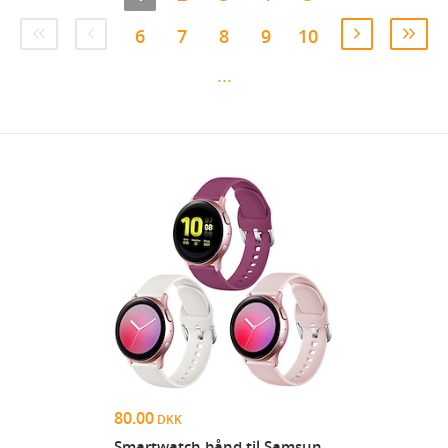
6
7
8
9
10
...
80.00
DKK
Smartwatch bånd til Samsung Galaxy Gear S2 Classic...