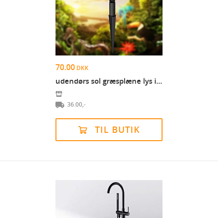
70.00
DKK
udendørs sol græsplæne lys ip65 vandtæt græsplæne...
36.00,-
TIL BUTIK