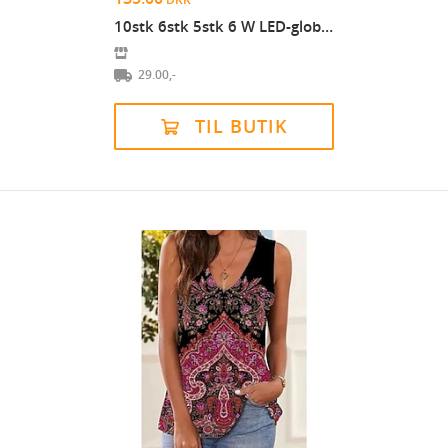
10stk 6stk 5stk 6 W LED-globepærer 550 lm E14 G45...
29.00,-
TIL BUTIK