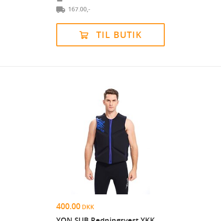
167.00,-
TIL BUTIK
400.00
DKK
YON SUB Redningsvest YKK Lynlås Svømning Sejlads E...