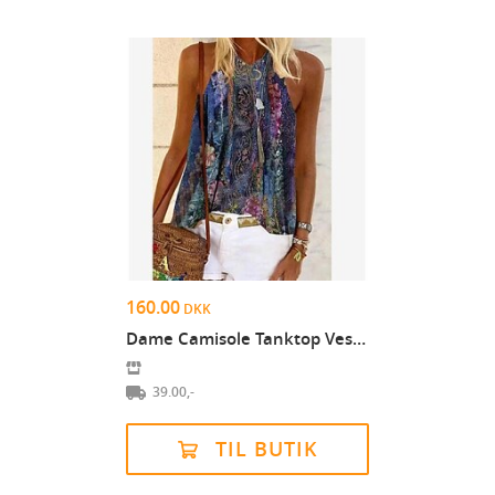
160.00
DKK
Dame Camisole Tanktop Vest Grøn Blå Lilla Blomst T...
39.00,-
TIL BUTIK