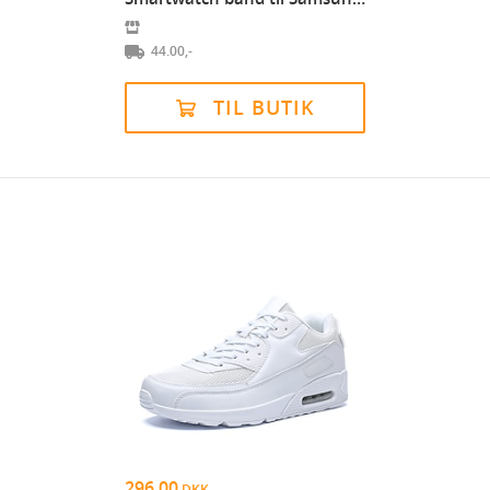
44.00,-
TIL BUTIK
296.00
DKK